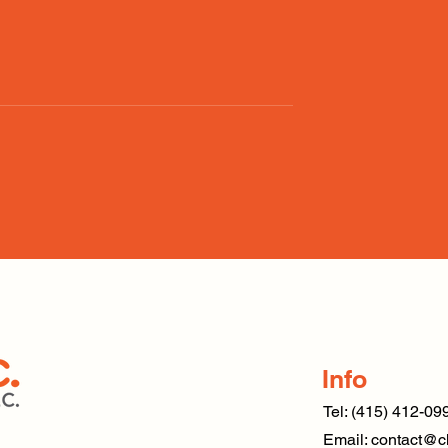
し方、セドナへの
渡米前、日本で手続きがで
るアメリカの銀行口座開設
備
Info
Tel: (415) 412-09
Email:
contact@c