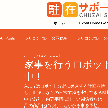
ホーム
Expat Home Cen
All Posts
シリコンバレーの不動産
シリコンバレーの
Apr 10, 2024
2 min read
家事を行うロボッ
中！
Appleはロボット分野に参入する計画を
し、皿洗いなどの日常業務を実行できる機
中であり、内部事情に詳しい関係者らは、
品の商品化には何年もかかる事を予想。