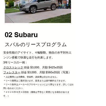
02 Subaru
​スバルのリースプログラム
安全性能のアイサイト、４輪駆動、独自の水平対向エ
ンジン搭載で快適な走行を約束します。
3年リースの一例：
クロストレック
頭金 $3,000、月額 $425x35回
フォレスター
頭金 $3,000、月額 $560x35回（写真）
＊上記費用には消費税、登録料、諸経費は含まれません。
＊リース期間はご選択頂けます。延長または
途中解約もできます。
​＊リース条件はメーカーのプロモーションにより異なります。詳しくはお
問い合わせください。
＊２０２６年８月１日現在（価格は予告なく変更になる場合がありま
す。）