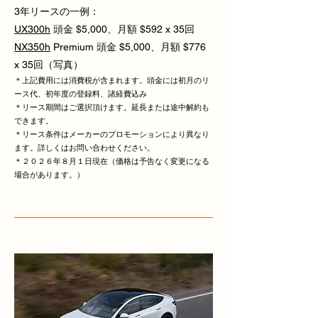
3年リースの一例：
UX300h
頭金 $5,000、月額 $592 x 35回
NX350h
Premium 頭金 $5,000、月額 $776
x 35回（写真）
＊上記費用には消費税が含まれます。頭金には初月のリ
ース代、初年度の登録料、諸経費込み
＊リース期間はご選択頂けます。延長または
途中解約も
できます。
​＊リース条件はメーカーのプロモーションにより異なり
ます。詳しくはお問い合わせください。
​＊２０２６年８月１日現在（価格は予告なく変更になる
場合があります。）