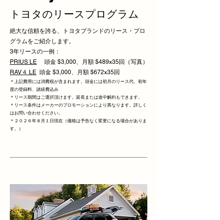
トヨタのリースプログラム
絶大な信頼を誇る、トヨタブランドのリース・プロ
グラムをご紹介します。
3年リースの一例：
PRIUS LE
頭金 $3,000、月額 $489x35回（写真）
RAV４ LE
頭金 $3,000、月額 $672x35回
＊上記費用には消費税が含まれます。頭金には初月のリース代、初年
度の登録料、諸経費込み
＊リース期間はご選択頂けます。延長または途中解約もできます。
​＊リース条件はメーカーのプロモーションにより異なります。詳しく
はお問い合わせください。
​＊２０２６年８月１日現在（価格は予告なく変更になる場合がありま
す。）